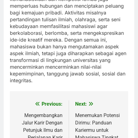
memperluas hubungan dan menciptakan peluang
bagi kemajuan pribadi. Aktivitas misalnya
pertandingan tulisan ilmiah, olahraga, serta seni
kebudayaan memfasilitasi mahasiswi agar
berkolaborasi, berlomba, serta mengekspresikan
ide-ide kreatif mereka. Dengan semua ini,
mahasiswa bukan hanya mengutamakan aspek
aspek ilmiah, tetapi juga diharapkan sebagai agen
transformasi di lingkungan universitas yang
mencerminkan mencerminkan nilai-nilai
kepemimpinan, tanggung jawab sosial, sosial dan
integritas.
Previous:
Next:
Post
navigation
Mengembangkan
Menemukan Potensi
Jalur Karir Dengan
Dirimu: Panduan
Petunjuk Ilmu dan
Kariermu untuk
Perjalanan Karir
Mahasiswa Tingkat